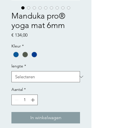
Manduka pro®
yoga mat 6mm
Prijs
€ 134,00
Kleur
*
lengte
*
Aantal
*
In winkelwagen