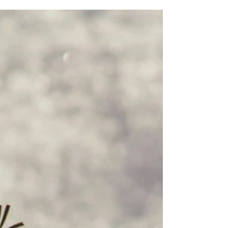
Ontdek met deze Dosha-test jouw unieke
balans en krijg praktische tips om Ayurveda
toe te passen voor meer rust, energie en
vitaliteit.