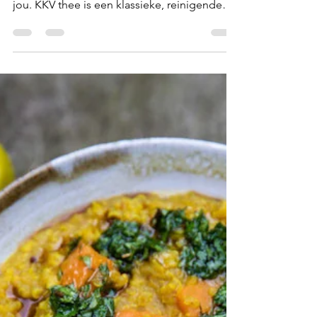
Nathalie Van Vlerken
29 mei 2024
1 minuten om te lezen
KKV Thee
Zuiver de lente in met KKV Thee Na de lente
podcast delen we ook graag dit recept met
jou. KKV thee is een klassieke, reinigende
thee uit...