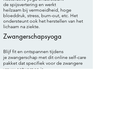
de spijsvertering en werkt
heilzaam bij vermoeidheid, hoge
bloeddruk, stress, burn-out, etc. Het
ondersteunt ook het herstellen van het
lichaam na ziekte.
Zwangerschapsyoga
Blijf fit en ontspannen tijdens
je zwangerschap met dit online self-care
pakket dat specifiek voor de zwangere
vrouw ontworpen is.
Bereid jezelf fysiek en mentaal voor op de
bevalling en je leven als moeder (van 1, 2,
3, 4, ...).
Moeders (to be) verdienen nu eenmaal
een grondige portie betekenisvolle self-
care.
De lessen worden gegeven door
docenten die niet alleen ervaren maar zelf
ook moeders zijn. Dit pakket maakt
gewoon onderdeel uit van ons online