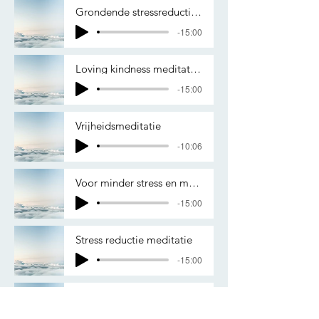
Grondende stressreductie voor bedtijd
-15:00
Loving kindness meditatie II
-15:00
Vrijheidsmeditatie
-10:06
Voor minder stress en meer daadkracht
-15:00
Stress reductie meditatie
-15:00
Self-care meditatie
-12:48