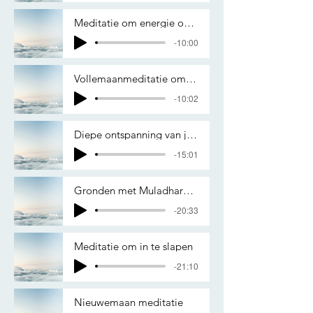
Meditatie om energie op te wekken
-10:00
Vollemaanmeditatie om beter te slapen
-10:02
Diepe ontspanning van je lichaam
-15:01
Gronden met Muladhara Chakra
-20:33
Meditatie om in te slapen
-21:10
Nieuwemaan meditatie