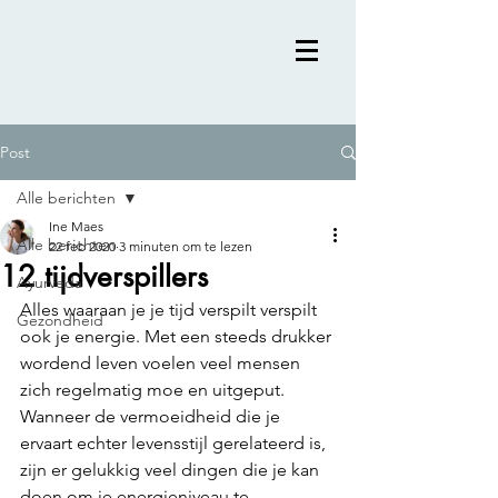
Post
Alle berichten
Ine Maes
Alle berichten
22 feb 2020
3 minuten om te lezen
12 tijdverspillers
Ayurveda
Alles waaraan je je tijd verspilt verspilt 
Gezondheid
ook je energie. Met een steeds drukker 
wordend leven voelen veel mensen 
zich regelmatig moe en uitgeput. 
Wanneer de vermoeidheid die je 
ervaart echter levensstijl gerelateerd is, 
zijn er gelukkig veel dingen die je kan 
doen om je energieniveau te 