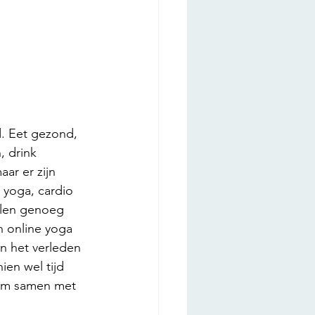
d. Eet gezond, 
 drink 
ar er zijn 
yoga, cardio 
nalen genoeg 
n online yoga 
in het verleden 
en wel tijd 
 om samen met 