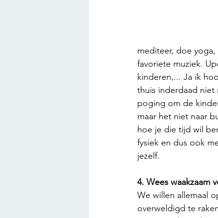
mediteer, doe yoga, p
favoriete muziek. Upd
kinderen,... Ja ik ho
thuis inderdaad niet
poging om de kindere
maar het niet naar b
hoe je die tijd wil b
fysiek en dus ook me
jezelf.
4. Wees waakzaam vo
We willen allemaal op
overweldigd te raken