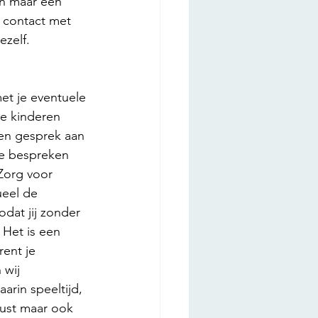
an maar één 
e contact met 
zelf. 
et je eventuele 
je kinderen 
en gesprek aan 
e bespreken 
 Zorg voor 
eel de 
odat jij zonder 
 Het is een 
rent je 
 wij 
rin speeltijd, 
 rust maar ook 