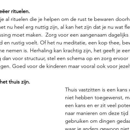
eëer rituelen.
je al rituelen die je helpen om de rust te bewaren door
et nu heel erg nuttig zijn, al kan het zijn dat je nu wat fl
assing moet maken.  Zorg voor een aangenaam dagelijks
d en rustig voelt. Of het nu meditatie, een kop thee, b
 nemen is. Herhaling kan krachtig zijn, het geeft je ee
 dan voor structuur, stel een schema op en zorg ervoor 
iggen. Goed voor de kinderen maar vooral ook voor jezelf
et thuis zijn. 
Thuis vastzitten is een kans 
niet hebben toegewenst, maa
een kans en er zit veel poten
naar manieren om deze tijd
gebruiken om dingen gedaan
waar je anders gewoon niet