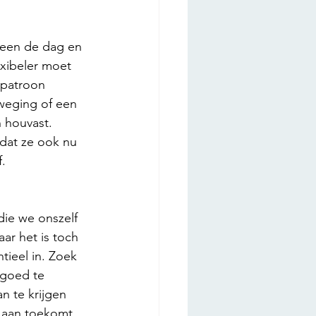
heen de dag en 
exibeler moet 
 patroon 
eweging of een 
n houvast.
dat ze ook nu 
. 
die we onszelf 
r het is toch 
tieel in. Zoek 
 goed te 
 te krijgen 
 aan toekomt. 