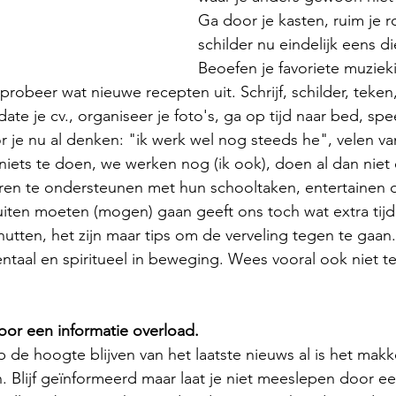
Ga door je kasten, ruim je 
schilder nu eindelijk eens d
Beoefen je favoriete muziek
robeer wat nieuwe recepten uit. Schrijf, schilder, teken, 
ate je cv., organiseer je foto's, ga op tijd naar bed, spe
or je nu al denken: "ik werk wel nog steeds he", velen va
 niets te doen, we werken nog (ik ook), doen al dan niet
n te ondersteunen met hun schooltaken, entertainen de 
uiten moeten (mogen) gaan geeft ons toch wat extra tijd.
enutten, het zijn maar tips om de verveling tegen te gaan
ntaal en spiritueel in beweging. Wees vooral ook niet te
or een informatie overload.
 de hoogte blijven van het laatste nieuws al is het makk
. Blijf geïnformeerd maar laat je niet meeslepen door een