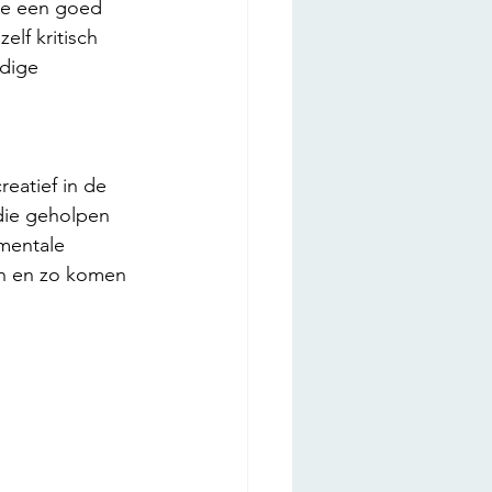
je een goed 
elf kritisch 
dige 
eatief in de 
die geholpen 
 mentale 
en en zo komen 