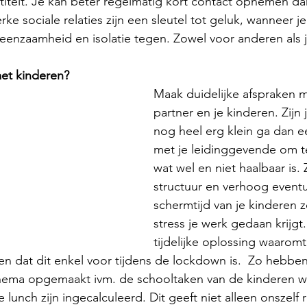
titeit. Je kan beter regelmatig kort contact opnemen d
ke sociale relaties zijn een sleutel tot geluk, wanneer j
enzaamheid en isolatie tegen. Zowel voor anderen als je
met kinderen?
Maak duidelijke afspraken m
partner en je kinderen. Zijn 
nog heel erg klein ga dan e
met je leidinggevende om t
wat wel en niet haalbaar is.
structuur en verhoog eventu
schermtijd van je kinderen z
stress je werk gedaan krijgt.
tijdelijke oplossing waaromt
en dat dit enkel voor tijdens de lockdown is.  Zo hebben
hema opgemaakt ivm. de schooltaken van de kinderen waa
e lunch zijn ingecalculeerd. Dit geeft niet alleen onszelf