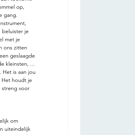
rommel op, 
ie gang. 
instrument, 
beluister je 
el met je 
n ons zitten 
 een geslaagde 
kleinsten, ...  
 Het is aan jou 
. Het houdt je 
 streng voor 
elijk om 
 uiteindelijk 