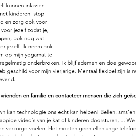
lf kunnen inlassen. 
met kinderen, stop 
ed en zorg ook voor 
oor jezelf zodat je, 
lapen, ook nog wat 
or jezelf. Ik neem ook 
m op mijn yogamat te 
k regelmatig onderbroken, ik blijf ademen en doe gewoo
b geschild voor mijn vierjarige. Mentaal flexibel zijn is 
evend. 
vrienden en familie en contacteer mensen die zich geïs
n kan technologie ons echt kan helpen! Bellen, sms'en,
ppige video's van je kat of kinderen doorsturen, ... We 
n verzorgd voelen. Het moeten geen ellenlange telefoont