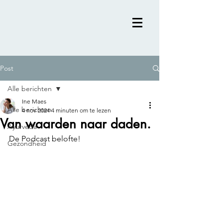
Post
Alle berichten
Ine Maes
Alle berichten
4 nov 2024
4 minuten om te lezen
Van waarden naar daden.
Ayurveda
De Podcast belofte! 
Gezondheid