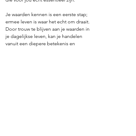
Je waarden kennen is een eerste stap; 
ermee leven is waar het echt om draait. 
Door trouw te blijven aan je waarden in 
je dagelijkse leven, kan je handelen 
vanuit een diepere betekenis en 
bewustere intentie. Dit geeft je niet 
alleen richting, maar ook innerlijke rust 
en vrijheid.
Met onze podcast over dit thema 
hopen Nathalie en ik je geïnspireerd te 
hebben. Heb je na het beluisteren van 
de podcast en het lezen van dit artikel 
nog steeds vragen stel ze ons dan 
gerust :)
Tot snel! 