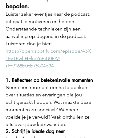
bepalen.
Luister zeker eventjes naar de podcast, 
dit gaat je motiveren en helpen. 
Onderstaande technieken zijn een 
aanvulling op degene in de podcast.  
Luisteren doe je hier: 
https://open.spotify.com/episode/4bX
1EvTPwhHFkeY6BiU0EA?
si=9168b06b75804d34
1. Reflecteer op betekenisvolle momenten
Neem een moment om na te denken 
over situaties en ervaringen die jou 
echt geraakt hebben. Wat maakte deze 
momenten zo speciaal? Wanneer 
voelde je je vervuld? Vaak onthullen ze 
iets over jouw kernwaarden.
2. Schrijf je ideale dag neer