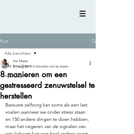
Post
Alle berichten
Ine Maes
Alle berichten
21 aug 2019
3 minuten om te lezen
8 manieren om een
Ayurveda
gestresseerd zenuwstelsel te
Gezondheid
herstellen
Bewuste zelfzorg kan soms als een last 
voelen wanneer we onder stress staan 
en 150 andere dingen te doen hebben, 
maar het negeren van de signalen van 
ons lichaam kan een heel andere soort 